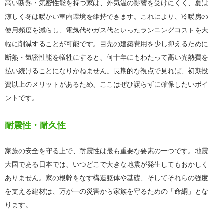
高い断熱・気密性能を持つ家は、外気温の影響を受けにくく、夏は
涼しく冬は暖かい室内環境を維持できます。これにより、冷暖房の
使用頻度を減らし、電気代やガス代といったランニングコストを大
幅に削減することが可能です。目先の建築費用を少し抑えるために
断熱・気密性能を犠牲にすると、何十年にもわたって高い光熱費を
払い続けることになりかねません。長期的な視点で見れば、初期投
資以上のメリットがあるため、ここはぜひ譲らずに確保したいポイ
ントです。
耐震性・耐久性
家族の安全を守る上で、耐震性は最も重要な要素の一つです。地震
大国である日本では、いつどこで大きな地震が発生してもおかしく
ありません。家の根幹をなす構造躯体や基礎、そしてそれらの強度
を支える建材は、万が一の災害から家族を守るための「命綱」とな
ります。